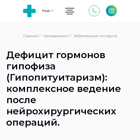
Кыр >
Главная
/
Направления
/
Заболевания гипофиза
Дефицит гормонов
гипофиза
(Гипопитуитаризм):
комплексное ведение
после
нейрохирургических
операций.