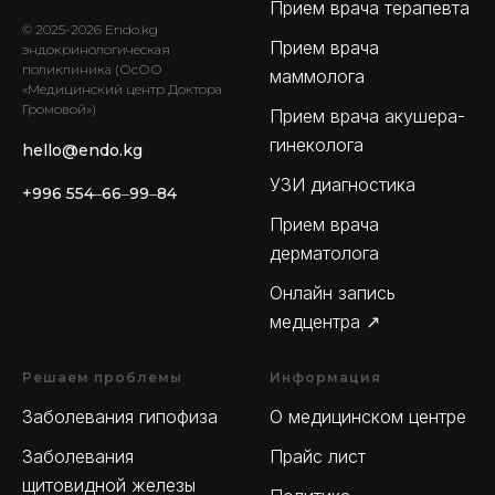
Прием врача терапевта
© 2025-2026 Endo.kg
Прием врача
эндокринологическая
поликлиника (ОсОО
маммолога
«Медицинский центр Доктора
Громовой»)
Прием врача акушера-
гинеколога
hello@endo.kg
УЗИ диагностика
+996 554‒66‒99‒84
Прием врача
дерматолога
Онлайн запись
медцентра ↗
Решаем проблемы
Информация
Заболевания гипофиза
О медицинском центре
Заболевания
Прайс лист
щитовидной железы